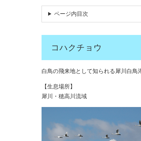
ページ内目次
コハクチョウ
白鳥の飛来地として知られる犀川白鳥
【生息場所】
犀川・穂高川流域