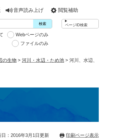
語
音声読み上げ
閲覧補助
検索
ページID検索
て
Webページのみ
ファイルのみ
辺の生物
>
河川・水辺・ため池
>
河川、水辺、
日：2016年3月1日更新
印刷ページ表示