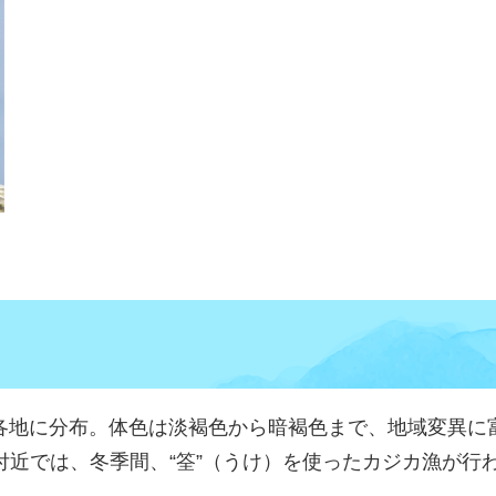
各地に分布。体色は淡褐色から暗褐色まで、地域変異に
付近では、冬季間、“筌”（うけ）を使ったカジカ漁が行