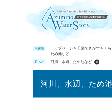
ペ
ー
ジ
の
先
頭
で
す
トップページ
>
分類でさがす
>
くら
現在地
。
ため池など
河川、水辺、ため池など
足あと
本
文
河川、水辺、ため