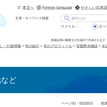
メニューを飛ばして本文へ
本文へ
Foreign language
やさしい日本
サ
文章・キーワード検索
イ
ファイル：
すべ
ト
内
文
検索結果の概要文が生成AIで作成されます
し・行政情報
>
市の紹介
>
市のプロフィール
書
>
安曇野水物語
>
水
検
索
池など
ページID：0025015
更新