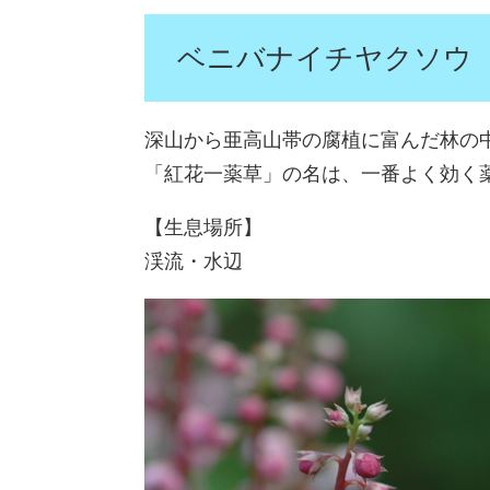
ベニバナイチヤクソウ
深山から亜高山帯の腐植に富んだ林の
「紅花一薬草」の名は、一番よく効く
【生息場所】
渓流・水辺