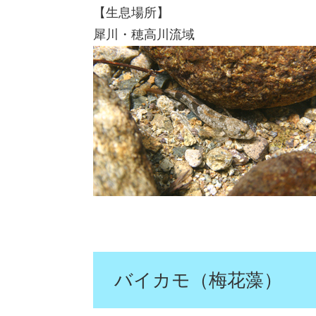
【生息場所】
犀川・穂高川流域
バイカモ（梅花藻）