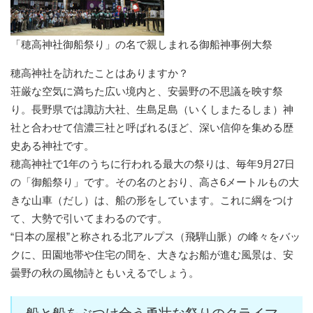
「穂高神社御船祭り」の名で親しまれる御船神事例大祭
穂高神社を訪れたことはありますか？
荘厳な空気に満ちた広い境内と、安曇野の不思議を映す祭
り。長野県では諏訪大社、生島足島（いくしまたるしま）神
社と合わせて信濃三社と呼ばれるほど、深い信仰を集める歴
史ある神社です。
穂高神社で1年のうちに行われる最大の祭りは、毎年9月27日
の「御船祭り」です。その名のとおり、高さ6メートルもの大
きな山車（だし）は、船の形をしています。これに綱をつけ
て、大勢で引いてまわるのです。
“日本の屋根”と称される北アルプス（飛騨山脈）の峰々をバッ
クに、田園地帯や住宅の間を、大きなお船が進む風景は、安
曇野の秋の風物詩ともいえるでしょう。