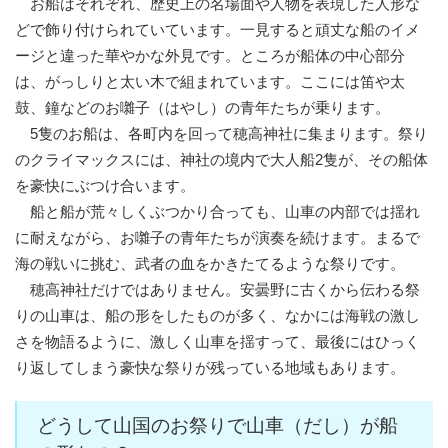
お船はそれぞれ、歴史上の名場面や人物を表現した人形な
どで飾り付けられていています。一見すると頑丈な船のイメ
ージと違った華やかな外見です。ところが船体の中心部分
は、がっしりと太い木で組まれています。ここには笛や太
鼓、鐘などのお囃子（はやし）の青年たちが乗ります。
5隻のお船は、各町内を回って穂高神社に集まります。祭り
のクライマックスには、神社の境内で大人船2隻が、その船体
を豪快にぶつけ合います。
船と船が荒々しくぶつかり合っても、山車の内部では揺れ
に耐えながら、お囃子の青年たちが演奏を続けます。まるで
海の戦いに挑む、武者の血をかきたてるような祭りです。
穂高神社だけではありません。安曇野に古くから伝わる祭
りの山車は、船の形をしたものが多く、なかには海戦の激し
さを物語るように、激しく山車を揺すって、最後にはひっく
り返してしまう豪快な祭りが残っている地域もあります。
どうして山国のお祭りで山車（だし）が船