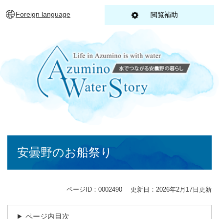
ペ
メニューを飛ばして本文へ
Foreign language
閲覧補助
ー
ジ
の
先
頭
で
す
。
本
安曇野のお船祭り
文
ページID：0002490
更新日：2026年2月17日更新
ページ内目次