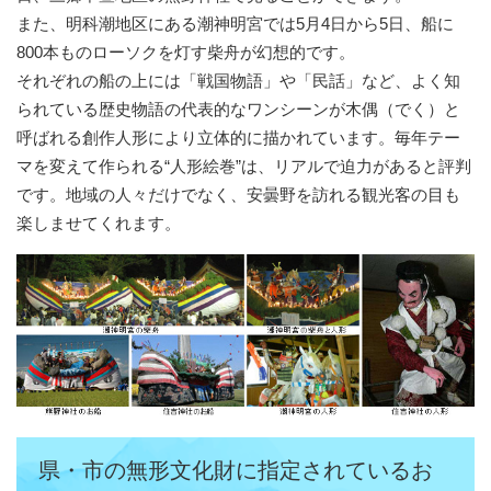
また、明科潮地区にある潮神明宮では5月4日から5日、船に
800本ものローソクを灯す柴舟が幻想的です。
それぞれの船の上には「戦国物語」や「民話」など、よく知
られている歴史物語の代表的なワンシーンが木偶（でく）と
呼ばれる創作人形により立体的に描かれています。毎年テー
マを変えて作られる“人形絵巻”は、リアルで迫力があると評判
です。地域の人々だけでなく、安曇野を訪れる観光客の目も
楽しませてくれます。
県・市の無形文化財に指定されているお