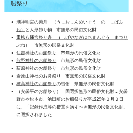
船祭り
潮神明宮の柴舟 （うしおしんめいぐう の しばふ
ね）
と人形飾り物 市無形の民俗文化財
重柳八幡宮祭り舟 （しげやなぎはちまんぐう まつり
ぶね）
市無形の民俗文化財
住吉神社のお船祭り
市無形の民俗文化財
熊野神社のお船祭り
市無形の民俗文化財
荻原神社のお船祭り 市無形の民俗文化財
岩原山神社のお舟祭り 市無形の民俗文化財
穂高神社のお船祭り
の習俗 県無形の民俗文化財
（安曇平のお船祭り） 国選択無形の民俗文化財…安曇
野市や松本市、池田町のお船祭りが平成29年３月３日
に、「記録作成等の措置を講ずべき無形の民俗文化財」
に選択されました