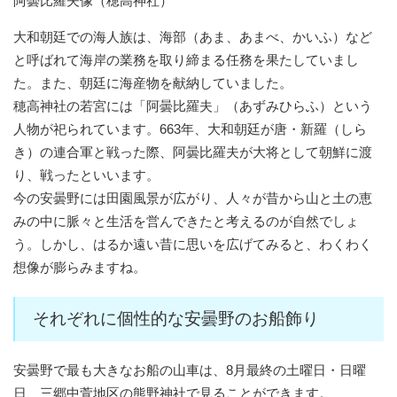
阿曇比羅夫像（穂高神社）
大和朝廷での海人族は、海部（あま、あまべ、かいふ）など
と呼ばれて海岸の業務を取り締まる任務を果たしていまし
た。また、朝廷に海産物を献納していました。
穂高神社の若宮には「阿曇比羅夫」（あずみひらふ）という
人物が祀られています。663年、大和朝廷が唐・新羅（しら
き）の連合軍と戦った際、阿曇比羅夫が大将として朝鮮に渡
り、戦ったといいます。
今の安曇野には田園風景が広がり、人々が昔から山と土の恵
みの中に脈々と生活を営んできたと考えるのが自然でしょ
う。しかし、はるか遠い昔に思いを広げてみると、わくわく
想像が膨らみますね。
それぞれに個性的な安曇野のお船飾り
安曇野で最も大きなお船の山車は、8月最終の土曜日・日曜
日、三郷中萱地区の熊野神社で見ることができます。