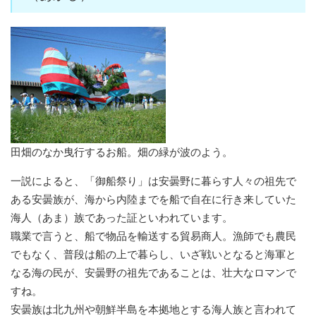
田畑のなか曳行するお船。畑の緑が波のよう。
一説によると、「御船祭り」は安曇野に暮らす人々の祖先で
ある安曇族が、海から内陸までを船で自在に行き来していた
海人（あま）族であった証といわれています。
職業で言うと、船で物品を輸送する貿易商人。漁師でも農民
でもなく、普段は船の上で暮らし、いざ戦いとなると海軍と
なる海の民が、安曇野の祖先であることは、壮大なロマンで
すね。
安曇族は北九州や朝鮮半島を本拠地とする海人族と言われて