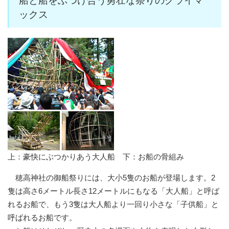
船と船をぶつけ合う勇壮な祭りのクライマ
ックス
上：豪快にぶつかりあう大人船 下：お船の骨組み
穂高神社の御船祭りには、大小5隻のお船が登場します。2
隻は高さ6メートル長さ12メートルにもなる「大人船」と呼ば
れるお船で、もう3隻は大人船より一回り小さな「子供船」と
呼ばれるお船です。