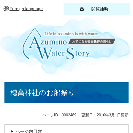
ペ
メニューを飛ばして本文へ
Foreign language
閲覧補助
ー
ジ
の
先
頭
で
す
。
本
穂高神社のお船祭り
文
ページID：0002489
更新日：2016年3月1日更新
ページ内目次