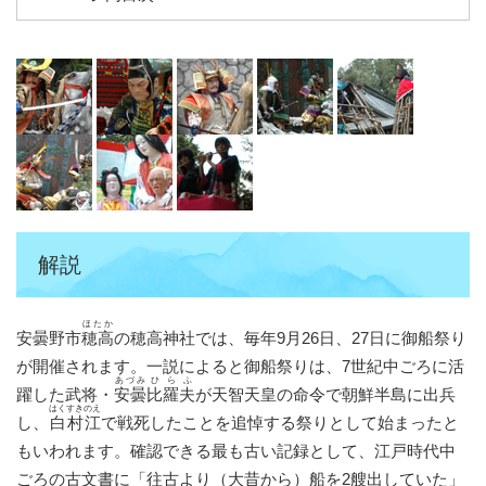
解説
ほたか
安曇野市
穂高
の穂高神社では、毎年9月26日、27日に御船祭り
が開催されます。一説によると御船祭りは、7世紀中ごろに活
あづみ
ひらふ
躍した武将・
安曇
比羅夫
が天智天皇の命令で朝鮮半島に出兵
はくすきのえ
し、
白村江
で戦死したことを追悼する祭りとして始まったと
もいわれます。確認できる最も古い記録として、江戸時代中
ごろの古文書に「往古より（大昔から）船を2艘出していた」