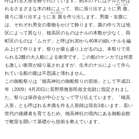
呼ばれる人形を飾り付けています。刎木の下にはナルと呼ば
おとこばら
れるさまざまな木の枝によって、前に張り出すように
男腹
、
おんなばら
後ろに張り出すように
女腹
を作り出します。男腹・女腹に
は、それぞれ男女の着物をかけて飾ります。腹の作り方は地
区によって異なり、穂高区のものはナルの本数が少なく、両
町区のものは「ムカデ」と呼ばれ30から40本の細いナルを編
み上げて作ります。祭りが最も盛り上がるのは、本祭りで見
られる2艘の大人船による衝突です。この船のケンカでは何度
も激しい衝突が繰り返されますが、生木のナルによって作ら
れている船の腹は不思議と壊れません。
この御船祭りは「穂高神社の御船祭りの習俗」として平成21
年（2009）4月20日に長野県無形民俗文化財に指定されまし
た。祭りは保存会が中心となって守り伝えています。「穂高
人形」とも呼ばれる木偶を作る人形師は現在3名います。若い
世代の後継者を育てるため、穂高神社の境内にある御船会館
で教室を開いて基礎から技術を教えています。