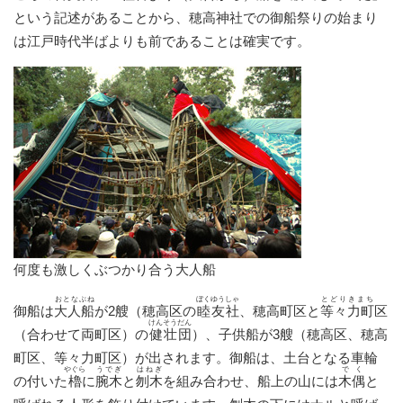
という記述があることから、穂高神社での御船祭りの始まり
は江戸時代半ばよりも前であることは確実です。
何度も激しくぶつかり合う大人船
おとなぶね
ぼくゆうしゃ
とどりきまち
御船は
大人船
が2艘（穂高区の
睦友社
、穂高町区と
等々力町
区
けんそうだん
（合わせて両町区）の
健壮団
）、子供船が3艘（穂高区、穂高
町区、等々力町区）が出されます。御船は、土台となる車輪
やぐら
うでぎ
はねぎ
でく
の付いた
櫓
に
腕木
と
刎木
を組み合わせ、船上の山には
木偶
と