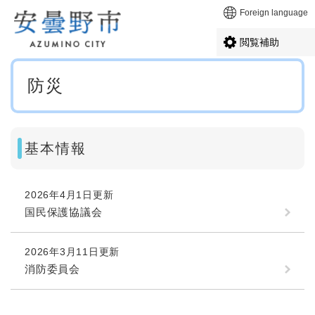
ペ
メニューを飛ばして本文へ
Foreign language
ー
ジ
閲覧補助
の
先
本
頭
防災
文
で
す
。
基本情報
2026年4月1日更新
国民保護協議会
2026年3月11日更新
消防委員会