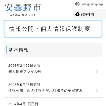
ペ
メニューを飛ばして本文へ
Foreign language
ー
ジ
閲覧補助
の
先
本
頭
情報公開・個人情報保護制度
文
で
す
。
基本情報
2026年2月27日更新
個人情報ファイル簿
2025年5月23日更新
情報公開・個人情報の開示請求等の実施状況
2024年4月3日更新