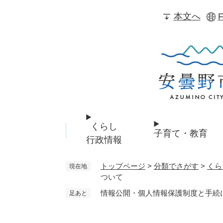
ペ
本文へ
F
ー
ジ
の
先
頭
で
す
。
くらし
子育て・教育
行政情報
トップページ
>
分類でさがす
>
くら
現在地
ついて
情報公開・個人情報保護制度と手続
足あと