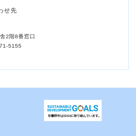
わせ先
庁舎2階8番窓口
71-5155