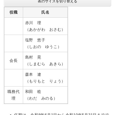
表のサイズを切り替える
役職
氏名
赤川 理
（あかがわ おさむ）
塩野 悠子
（しおの ゆうこ）
島村 晃
会長
（しまむら あきら）
森本 遼
（もりもと りょう）
職務代
和田 稔
理
（わだ みのる）
任期は、令和8年6月1日から令和10年5月31日までで