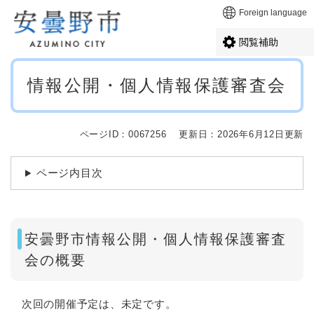
ペ
メニューを飛ばして本文へ
Foreign language
ー
ジ
閲覧補助
の
先
本
頭
情報公開・個人情報保護審査会
文
で
す
。
ページID：0067256
更新日：2026年6月12日更新
ページ内目次
安曇野市情報公開・個人情報保護審査
会の概要
次回の開催予定は、未定です。