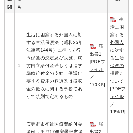
関
号
生
活に困
生活に困窮する外国人に対
窮する
する生活保護法（昭和25年
外国人
届
法律第144号）に準じて行
に対す
出書1
う保護の決定及び実施、就
る生活
[PDFフ
1
労自立給付金若しくは進学
保護の
ァイル
準備給付金の支給、保護に
措置に
／
要する費用の返還又は徴収
ついて
170KB]
金の徴収に関する事務であ
[PDFフ
って規則で定めるもの
ァイル
／
139KB]
安曇野市福祉医療費給付金
届
条例（平成17年安曇野市条
出書2