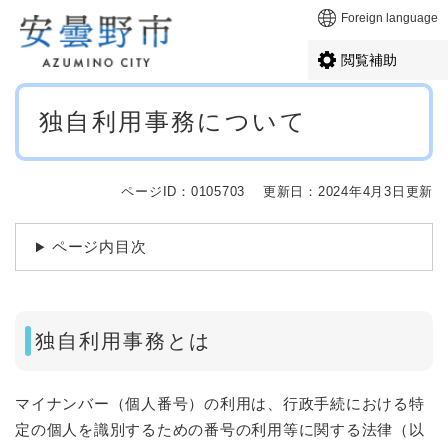
ペ
メニューを飛ばして本文へ
Foreign language
ー
ジ
閲覧補助
の
先
本
頭
独自利用事務について
文
で
す
。
ページID：0105703
更新日：2024年4月3日更新
ページ内目次
独自利用事務とは
マイナンバー（個人番号）の利用は、行政手続における特
定の個人を識別するための番号の利用等に関する法律（以