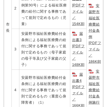
例第90号）による福祉医療
[PDFフ
安
2
費の給付に関する事務であ
ァイル
曇野市
って規則で定めるもの（児
／
福祉医
童）
154KB]
市
療費給
長
付金条
安曇野市福祉医療費給付金
届
例
条例による福祉医療費の給
出書3
[PDFフ
付に関する事務であって規
[PDFフ
3
ァイル
則で定めるもの（母子家庭
ァイル
／
の母子等及び父子家庭の父
／
186KB]
子）
148KB]
安
届
安曇野市福祉医療費給付金
曇野市
出書4
条例による福祉医療費の給
福祉医
[PDFフ
4
付に関する事務であって規
療費給
ァイル
則で定めるもの（重度心身
付金条
／
障害者）（1）
例施行
166KB]