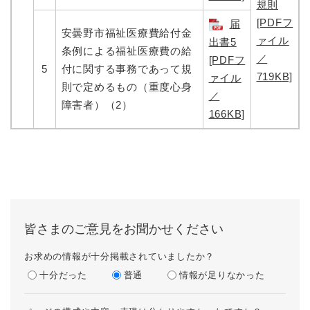
規則
[PDFフ
届
安曇野市福祉医療費給付金
ァイル
出書5
条例による福祉医療費の給
／
[PDFフ
5
付に関する事務であって規
719KB]
ァイル
則で定めるもの（重度心身
／
障害者）（2）
166KB]
皆さまのご意見をお聞かせください
お求めの情報が十分掲載されていましたか？
十分だった
普通
情報が足りなかった