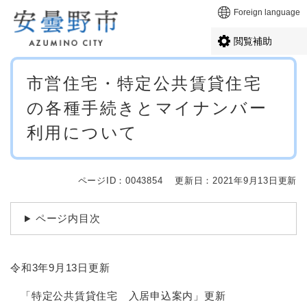
ペ
メニューを飛ばして本文へ
Foreign language
ー
ジ
閲覧補助
の
先
本
頭
市営住宅・特定公共賃貸住宅
文
で
の各種手続きとマイナンバー
す
。
利用について
ページID：0043854
更新日：2021年9月13日更新
ページ内目次
令和3年9月13日更新
「特定公共賃貸住宅 入居申込案内」更新