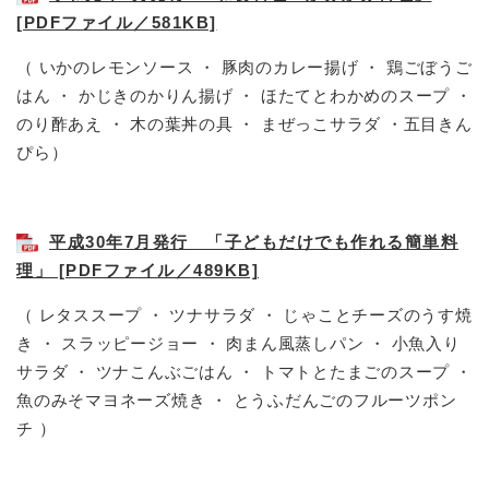
[PDFファイル／581KB]
（ いかのレモンソース ・ 豚肉のカレー揚げ ・ 鶏ごぼうご
はん ・ かじきのかりん揚げ ・ ほたてとわかめのスープ ・
のり酢あえ ・ 木の葉丼の具 ・ まぜっこサラダ ・五目きん
ぴら）
平成30年7月発行 「子どもだけでも作れる簡単料
理」 [PDFファイル／489KB]
（ レタススープ ・ ツナサラダ ・ じゃことチーズのうす焼
き ・ スラッピージョー ・ 肉まん風蒸しパン ・ 小魚入り
サラダ ・ ツナこんぶごはん ・ トマトとたまごのスープ ・
魚のみそマヨネーズ焼き ・ とうふだんごのフルーツポン
チ ）