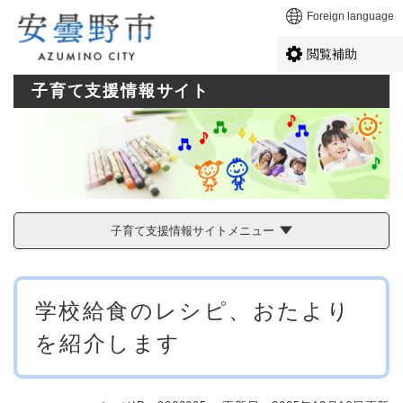
ペ
メニューを飛ばして本文へ
Foreign language
ー
ジ
閲覧補助
の
先
子育て支援情報サイト
頭
で
す
。
子育て支援情報サイトメニュー
本
学校給食のレシピ、おたより
文
を紹介します