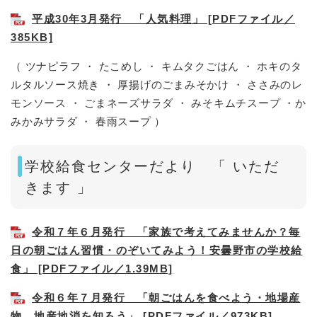
平成30年3月発行 「人気料理」 [PDFファイル／
385KB]
（ ツナピラフ ・ たこめし ・ キムタクごはん ・ ホキのタ
ルタルソース焼き ・ 厚揚げのごまみそかけ ・ ささみのレ
モンソース ・ ごまネーズサラダ ・ みそキムチスープ ・か
みかみサラダ ・ 春雨スープ ）
学校給食センターだより 「 いただ
きます 」
令和７年６月発行 「家族で考えてみませんか？毎
日の朝ごはん習慣・のぞいてみよう！安曇野市の学校給
食」 [PDFファイル／1.39MB]
令和６年７月発行 「朝ごはんを食べよう・地場産
物、地産地消を知ろう」 [PDFファイル／973KB]