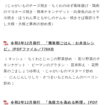
（じゃがいものチーズ焼き・ちくわのゆず風味揚げ・鶏肉
のマヨネーズ焼き・簡単チキンナゲット・白身魚のみそマ
ヨ焼き・ほうれん草ともやしのナムル・焼きそば風切り干
し大根・大根と豚肉の炒め煮）
令和3年12月発行 「簡単朝ごはん・お弁当レシ
ピ」 [PDFファイル／776KB
（ キッシュ・ ちくわとじゃこの野菜炒め ・ 彩り野菜のチ
キンナゲット ・ ピーマンのグラタン ・ 昆布和え ・ 花野
菜のごましょうゆ和え ・じゃがいものマスタード炒め
・ にんじんしりしり・さつまいもとれんこんのベーコン
炒め ）
令和2年12月発行 「免疫力を高める料理」 [PDF