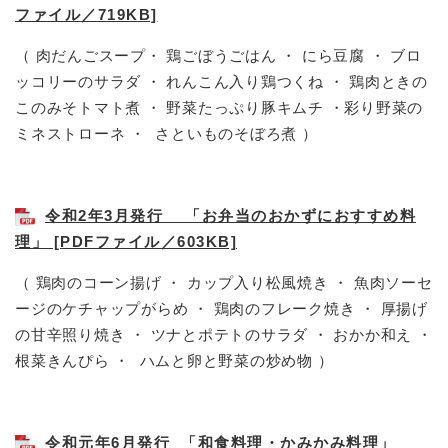
ファイル／719KB]
（ 肉だんごスープ・ 鶏ごぼうごはん ・ にら豆腐 ・ ブロ
ッコリーのサラダ ・ れんこん入り鶏つくね ・ 鶏肉ときの
このみそトマト煮 ・ 野菜たっぷり豚キムチ ・彩り野菜の
ミネストローネ ・ さといものそぼろ煮 ）
令和2年3月発行 「お弁当のおかずにおすすめ料
理」 [PDFファイル／603KB]
（ 鶏肉のコーン揚げ ・ カップ入り松風焼き ・ 魚肉ソーセ
ージのケチャップがらめ ・ 鶏肉のフレーク焼き ・ 厚揚げ
の甘辛照り焼き ・ ツナとポテトのサラダ ・ おかか和え ・
根菜きんぴら ・ ハムと卵と野菜の炒め物 ）
令和元年6月発行 「和食料理・かみかみ料理」