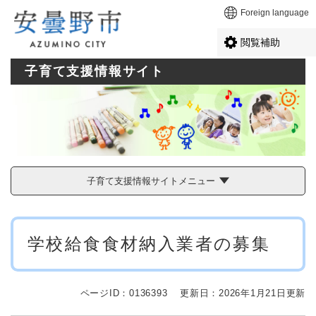
ペ
メニューを飛ばして本文へ
Foreign language
ー
ジ
閲覧補助
の
先
子育て支援情報サイト
頭
で
す
。
子育て支援情報サイトメニュー
本
学校給食食材納入業者の募集
文
ページID：0136393
更新日：2026年1月21日更新