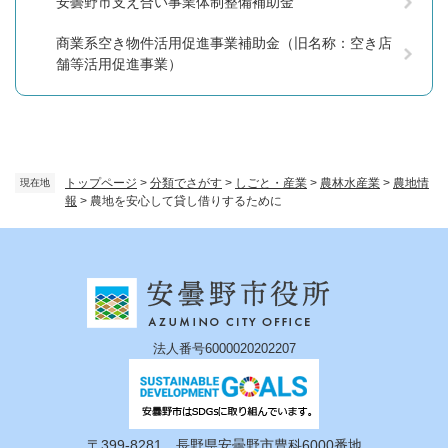
安曇野市支え合い事業体制整備補助金
商業系空き物件活用促進事業補助金（旧名称：空き店
舗等活用促進事業）
トップページ
>
分類でさがす
>
しごと・産業
>
農林水産業
>
農地情
現在地
報
>
農地を安心して貸し借りするために
法人番号6000020202207
〒399-8281 長野県安曇野市豊科6000番地