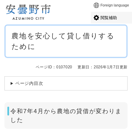
ペ
メニューを飛ばして本文へ
Foreign language
ー
ジ
閲覧補助
の
先
本
頭
農地を安心して貸し借りする
文
で
ために
す
。
ページID：0107020
更新日：2026年1月7日更新
ページ内目次
令和7年4月から農地の貸借が変わりま
した