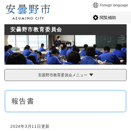
ペ
メニューを飛ばして本文へ
Foreign language
ー
ジ
閲覧補助
の
先
安曇野市教育委員会
頭
で
す
。
安曇野市教育委員会メニュー
本
報告書
文
2024年3月11日更新