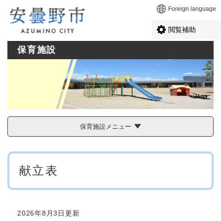
ペ
メニューを飛ばして本文へ
Foreign language
ー
ジ
閲覧補助
の
先
保育施設
頭
で
す
。
保育施設メニュー
本
献立表
文
2026年8月3日更新