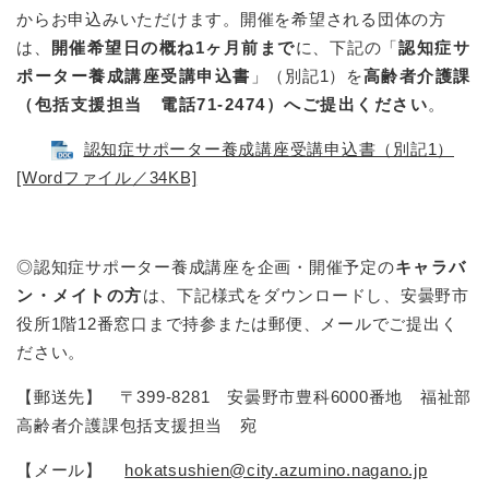
からお申込みいただけます。開催を希望される団体の方
は、
開催希望日の概ね1ヶ月前まで
に、下記の「
認知症サ
ポーター養成講座受講申込書
」（別記1）を
高齢者介護課
（包括支援担当 電話71-2474）へご提出ください
。
認知症サポーター養成講座受講申込書（別記1）
[Wordファイル／34KB]
◎認知症サポーター養成講座を企画・開催予定の
キャラバ
ン・メイトの方
は、下記様式をダウンロードし、安曇野市
役所1階12番窓口まで持参または郵便、メールでご提出く
ださい。
【郵送先】 〒399-8281 安曇野市豊科6000番地 福祉部
高齢者介護課包括支援担当 宛
【メール】
hokatsushien@city.azumino.nagano.jp