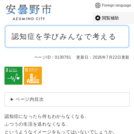
ペ
メニューを飛ばして本文へ
Foreign language
ー
ジ
閲覧補助
の
先
本
頭
認知症を学びみんなで考える
文
で
す
。
ページID：0130781
更新日：2026年7月22日更新
ページ内目次
認知症になったら何もわからなくなる、
ふつうの生活を送れなくなる、
というようなイメージをもってはいないでしょうか。