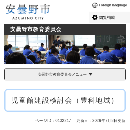
ペ
メニューを飛ばして本文へ
Foreign language
ー
ジ
閲覧補助
の
先
安曇野市教育委員会
頭
で
す
。
安曇野市教育委員会メニュー
本
児童館建設検討会（豊科地域）
文
ページID：0102217
更新日：2026年7月8日更新