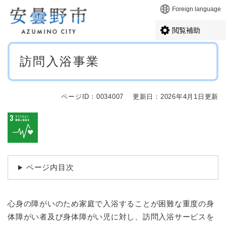
ペ
メニューを飛ばして本文へ
Foreign language
ー
ジ
閲覧補助
の
先
本
頭
訪問入浴事業
文
で
す
。
ページID：0034007
更新日：2026年4月1日更新
ページ内目次
心身の障がいのため家庭で入浴することが困難な重度の身
体障がい者及び身体障がい児に対し、訪問入浴サービスを