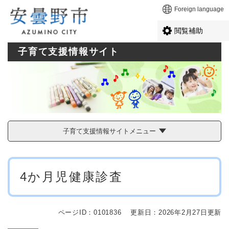
ペ
メニューを飛ばして本文へ
Foreign language
ー
ジ
閲覧補助
の
先
子育て支援情報サイト
頭
で
す
。
子育て支援情報サイトメニュー
本
4か月児健康診査
文
ページID：0101836
更新日：2026年2月27日更新