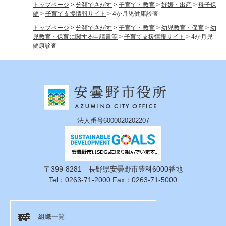
トップページ
>
分類でさがす
>
子育て・教育
>
妊娠・出産
>
母子保
健
>
子育て支援情報サイト
>
4か月児健康診査
トップページ
>
分類でさがす
>
子育て・教育
>
幼児教育・保育
>
幼
児教育・保育に関する申請書等
>
子育て支援情報サイト
>
4か月児
健康診査
法人番号6000020202207
〒399-8281 長野県安曇野市豊科6000番地
Tel：0263-71-2000 Fax：0263-71-5000
組織一覧