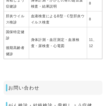
骨粗しょう
身体計測・かかとの骨の超音波
8
症健診
検査・結果説明
肝炎ウイル
血液検査によるB型・C型肝炎ウ
8
ス検診
イルス検査
国保特定健
診
身体計測・血圧測定・血液検
11、
査・尿検査・心電図
12
後期高齢者
健診
お問い合わせ
がん検診・結核検診・骨粗しょう症健