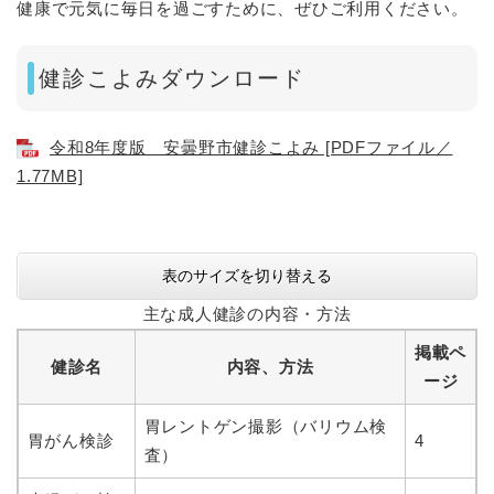
健康で元気に毎日を過ごすために、ぜひご利用ください。
健診こよみダウンロード
令和8年度版 安曇野市健診こよみ [PDFファイル／
1.77MB]
表のサイズを切り替える
主な成人健診の内容・方法
掲載ペ
健診名
内容、方法
ージ
胃レントゲン撮影（バリウム検
胃がん検診
4
査）