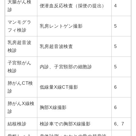
大腸がん検
便潜血反応検査（採便の提出）
4
診
マンモグラ
乳房レントゲン撮影
5
フィ検診
乳房超音波
乳房超音波検査
5
検診
子宮頸がん
内診、子宮頸部の細胞診
5
検診
肺がんCT検
低線量X線CT撮影
6
診
肺がんX線検
胸部X線撮影
6
診
結核検診
検診車での胸部X線撮影
6、7