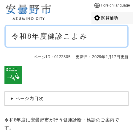
ペ
メニューを飛ばして本文へ
Foreign language
ー
ジ
閲覧補助
の
先
本
頭
令和8年度健診こよみ
文
で
す
。
ページID：0122305
更新日：2026年2月17日更新
ページ内目次
令和8年度に安曇野市が行う健康診断・検診のご案内で
す。