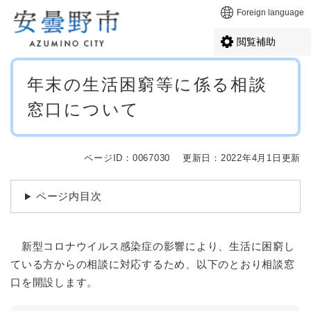
ペ
メニューを飛ばして本文へ
Foreign language
ー
ジ
閲覧補助
の
先
本
頭
年末の生活困窮等に係る相談
文
で
窓口について
す
。
ページID：0067030
更新日：2022年4月1日更新
ページ内目次
新型コロナウイルス感染症の影響により、生活に困窮し
ている方からの相談に対応するため、以下のとおり相談窓
口を開設します。