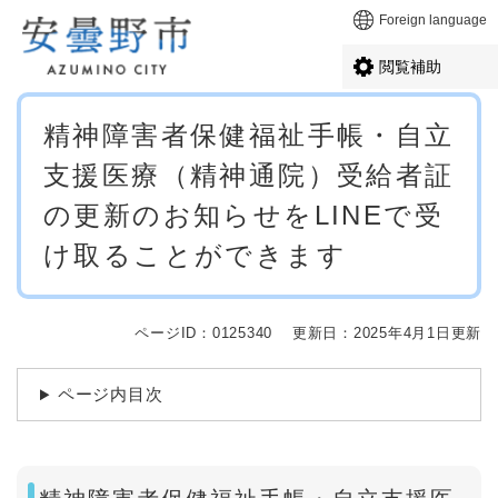
ペ
メニューを飛ばして本文へ
Foreign language
ー
ジ
閲覧補助
の
先
本
頭
精神障害者保健福祉手帳・自立
文
で
支援医療（精神通院）受給者証
す
。
の更新のお知らせをLINEで受
け取ることができます
ページID：0125340
更新日：2025年4月1日更新
ページ内目次