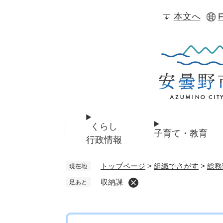
ペ
本文へ
F
ー
ジ
の
先
頭
で
す
。
くらし
子育て・教育
行政情報
トップページ
>
組織でさがす
>
総務
現在地
収納課
足あと
本