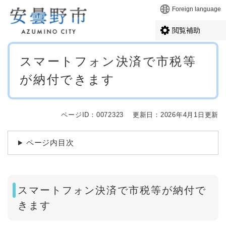
ペ
メニューを飛ばして本文へ
Foreign language
ー
ジ
閲覧補助
の
先
本
頭
スマートフォン決済で市税等
文
で
が納付できます
す
。
ページID：0072323
更新日：2026年4月1日更新
ページ内目次
スマートフォン決済で市税等が納付で
きます