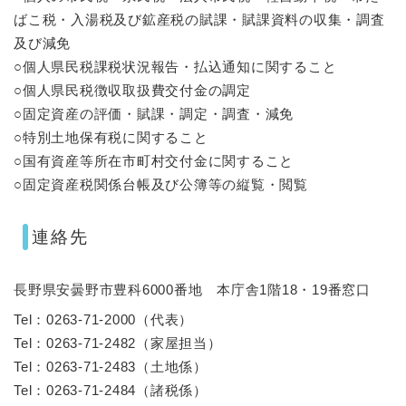
ばこ税・入湯税及び鉱産税の賦課・賦課資料の収集・調査
及び減免
○個人県民税課税状況報告・払込通知に関すること
○個人県民税徴収取扱費交付金の調定
○固定資産の評価・賦課・調定・調査・減免
○特別土地保有税に関すること
○国有資産等所在市町村交付金に関すること
○固定資産税関係台帳及び公簿等の縦覧・閲覧
連絡先
長野県安曇野市豊科6000番地 本庁舎1階18・19番窓口
Tel：0263-71-2000
（
代表
）
Tel：0263-71-2482
（
家屋担当
）
Tel：0263-71-2483
（
土地係
）
Tel：0263-71-2484
（
諸税係
）