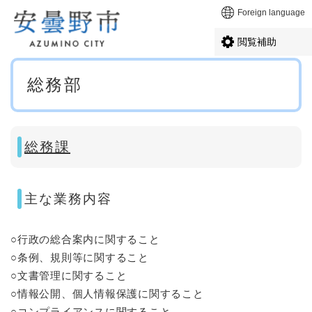
ペ
メニューを飛ばして本文へ
Foreign language
ー
ジ
閲覧補助
の
先
本
頭
総務部
文
で
す
。
総務課
主な業務内容
○行政の総合案内に関すること
○条例、規則等に関すること
○文書管理に関すること
○情報公開、個人情報保護に関すること
○コンプライアンスに関すること