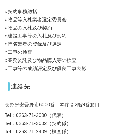
○契約事務総括
○物品等入札業者選定委員会
○物品の入札及び契約
○建設工事等の入札及び契約
○指名業者の登録及び選定
○工事の検査
○業務委託及び物品購入等の検査
○工事等の成績評定及び優良工事表彰
連絡先
長野県安曇野市6000番 本庁舎2階9番窓口
Tel：0263‐71‐2000
（
代表
）
Tel：0263‐71‐2002
（
契約係
）
Tel：0263‐71‐2409
（
検査係
）