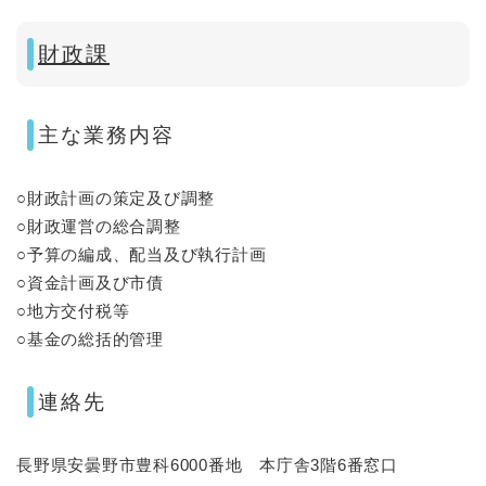
財政課
主な業務内容
○財政計画の策定及び調整
○財政運営の総合調整
○予算の編成、配当及び執行計画
○資金計画及び市債
○地方交付税等
○基金の総括的管理
連絡先
長野県安曇野市豊科6000番地 本庁舎3階6番窓口