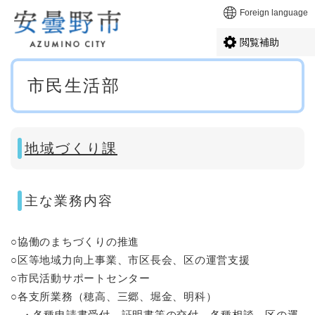
ペ
メニューを飛ばして本文へ
Foreign language
ー
ジ
閲覧補助
の
先
本
頭
市民生活部
文
で
す
。
地域づくり課
主な業務内容
○協働のまちづくりの推進
○区等地域力向上事業、市区長会、区の運営支援
○市民活動サポートセンター
○各支所業務（穂高、三郷、堀金、明科）
・各種申請書受付、証明書等の交付、各種相談、区の運