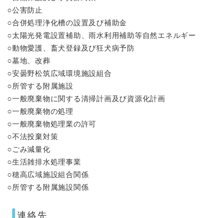
○公害防止
○合併処理浄化槽の設置及び補助金
○太陽光発電設置補助、雨水利用補助等自然エネルギー
○動物愛護、畜犬登録及び狂犬病予防
○墓地、改葬
○安曇野松筑広域環境施設組合
○所管する附属施設
○一般廃棄物に関する清掃計画及び資源化計画
○一般廃棄物の処理
○一般廃棄物処理業の許可
○不法投棄対策
○ごみ減量化
○生活雑排水処理事業
○穂高広域施設組合関係
○所管する附属施設関係
連絡先