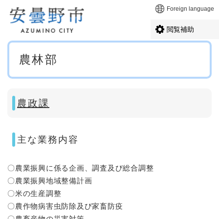
ペ
メニューを飛ばして本文へ
Foreign language
ー
ジ
閲覧補助
の
先
本
頭
農林部
文
で
す
。
農政課
主な業務内容
〇農業振興に係る企画、調査及び総合調整
〇農業振興地域整備計画
〇米の生産調整
〇農作物病害虫防除及び家畜防疫
〇農畜産物の災害対策