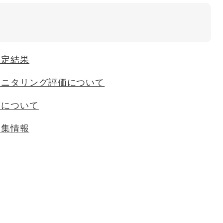
選定結果
モニタリング評価について
度について
募集情報