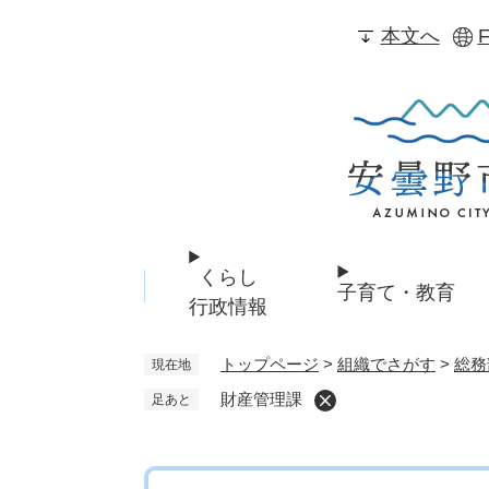
ペ
本文へ
F
ー
ジ
の
先
頭
で
す
。
くらし
子育て・教育
行政情報
トップページ
>
組織でさがす
>
総務
現在地
財産管理課
足あと
本