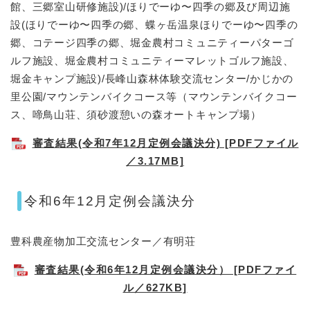
館、三郷室山研修施設)/ほりでーゆ〜四季の郷及び周辺施
設(ほりでーゆ〜四季の郷、蝶ヶ岳温泉ほりでーゆ〜四季の
郷、コテージ四季の郷、堀金農村コミュニティーパターゴ
ルフ施設、堀金農村コミュニティーマレットゴルフ施設、
堀金キャンプ施設)/長峰山森林体験交流センター/かじかの
里公園/マウンテンバイクコース等（マウンテンバイクコー
ス、啼鳥山荘、須砂渡憩いの森オートキャンプ場）
審査結果(令和7年12月定例会議決分) [PDFファイル
／3.17MB]
令和6年12月定例会議決分
豊科農産物加工交流センター／有明荘
審査結果(令和6年12月定例会議決分） [PDFファイ
ル／627KB]