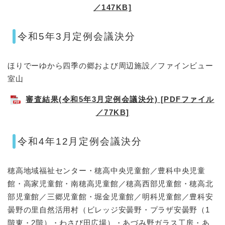
／147KB]
令和5年3月定例会議決分
ほりでーゆから四季の郷および周辺施設／ファインビュー
室山
審査結果(令和5年3月定例会議決分) [PDFファイル
／77KB]
令和4年12月定例会議決分
穂高地域福祉センター・穂高中央児童館／豊科中央児童
館・高家児童館・南穂高児童館／穂高西部児童館・穂高北
部児童館／三郷児童館・堀金児童館／明科児童館／豊科安
曇野の里自然活用村（ビレッジ安曇野・プラザ安曇野（1
階東・2階）・わさび田広場）・あづみ野ガラス工房・あ