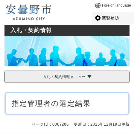
ペ
メニューを飛ばして本文へ
Foreign language
ー
ジ
閲覧補助
の
先
入札・契約情報
頭
で
す
。
入札・契約情報メニュー
本
指定管理者の選定結果
文
ページID：0067286
更新日：2025年12月19日更新