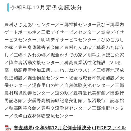
令和5年12月定例会議決分
豊科ささえあいセンター／三郷福祉センター及び三郷屋内
ゲートボール場／三郷デイサービスセンター／堀金デイサ
ービスセンター／明科デイサービスセンター／ひめこぶし
の家／豊科身体障害者会館／豊科たんぽぽ／穂高わたぼう
し／三郷すみれの郷／堀金かえでの家／明科ふきぼこの家
／障害者活動支援センター／穂高農業活性化施設（Vif穂
高、穂高農産物加工所、こねこねハウス）／三郷産地形成
促進施設／堀金物産センター・堀金地域食材供給施設／天
蚕センター／湯多里山の神／自然体験交流センター／三郷
農村環境改善センター／道の駅／豊科近代美術館／田淵行
男記念館／安曇野高橋節郎記念美術館／飯沼飛行士記念館
／穂高陶芸会館／豊科交流学習センター／三郷堆肥センタ
ー／長峰山森林体験交流センター
審査結果(令和5年12月定例会議決分) [PDFファイル