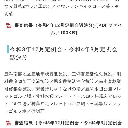
づみ野第2ガラス工房）／​マウンテンバイクコース等​／有
明荘​
審査結果（令和4年12月定例会議決分) [PDFファイ
ル／103KB]
令和3年12月定例会・令和4年3月定例会
議決分
豊科南部地区産地形成促進施設／三郷畜産活性化施設／明
科農産物加工交流施設／堀金農業活性化施設／南小倉林業
研修集会施設／安曇野しゃくなげの湯／豊科水辺公園マレ
ットゴルフ場・豊科水辺マレットノース18／権現宮マレッ
トゴルフ場／穂高立足マレットゴルフ場／三郷黒沢マレッ
トゴルフ場／有明荘
審査結果（令和3年12月定例会・令和4年3月定例会