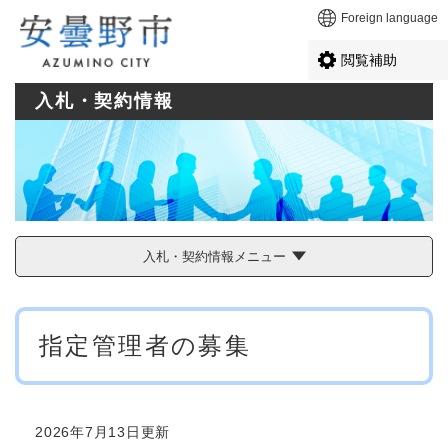
ペ
メニューを飛ばして本文へ
Foreign language
ー
ジ
閲覧補助
の
先
入札・契約情報
頭
で
す
。
入札・契約情報メニュー
本
指定管理者の募集
文
2026年7月13日更新