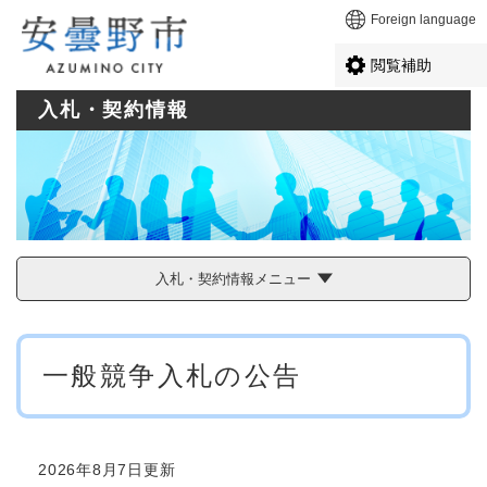
ペ
メニューを飛ばして本文へ
Foreign language
ー
ジ
閲覧補助
の
先
入札・契約情報
頭
で
す
。
入札・契約情報メニュー
本
一般競争入札の公告
文
2026年8月7日更新