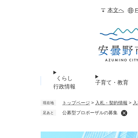
ペ
本文へ
F
ー
ジ
の
先
頭
で
す
。
くらし
子育て・教育
行政情報
トップページ
>
入札・契約情報
>
入
現在地
公募型プロポーザルの募集
足あと