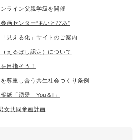
オンライン父親学級を開催
参画センター“あいとぴあ”
法「見える化」サイトのご案内
法（えるぼし認定）について
等を目指そう！
性を尊重し合う共生社会づくり条例
報紙「湧愛 You＆I」
男女共同参画計画