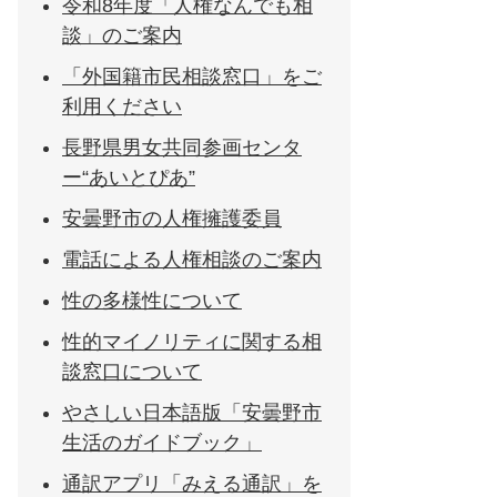
令和8年度「人権なんでも相
談」のご案内
「外国籍市民相談窓口」をご
利用ください
長野県男女共同参画センタ
ー“あいとぴあ”
安曇野市の人権擁護委員
電話による人権相談のご案内
性の多様性について
性的マイノリティに関する相
談窓口について
やさしい日本語版「安曇野市
生活のガイドブック」
通訳アプリ「みえる通訳」を