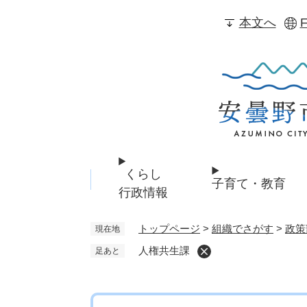
ペ
本文へ
F
ー
ジ
の
先
頭
で
す
。
くらし
子育て・教育
行政情報
トップページ
>
組織でさがす
>
政策
現在地
人権共生課
足あと
本