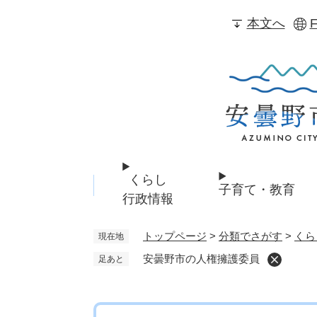
ペ
本文へ
F
ー
ジ
の
先
頭
で
す
。
くらし
子育て・教育
行政情報
トップページ
>
分類でさがす
>
くら
現在地
安曇野市の人権擁護委員
足あと
本