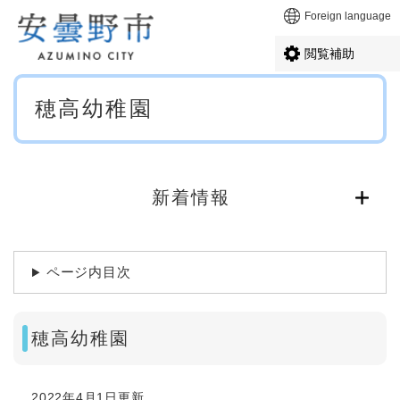
ペ
メニューを飛ばして本文へ
Foreign language
ー
ジ
閲覧補助
の
先
本
頭
穂高幼稚園
文
で
す
。
新着情報
ページ内目次
穂高幼稚園
2022年4月1日更新