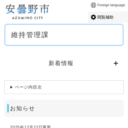
ペ
メニューを飛ばして本文へ
Foreign language
ー
ジ
閲覧補助
の
先
本
頭
維持管理課
文
で
す
。
新着情報
ページ内目次
お知らせ
2025年12月22日更新