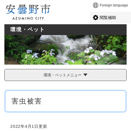
ペ
メニューを飛ばして本文へ
Foreign language
ー
ジ
閲覧補助
の
先
環境・ペット
頭
で
す
。
環境・ペットメニュー
本
害虫被害
文
2022年4月1日更新