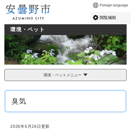
ペ
メニューを飛ばして本文へ
Foreign language
ー
ジ
閲覧補助
の
先
環境・ペット
頭
で
す
。
環境・ペットメニュー
本
臭気
文
2026年5月26日更新