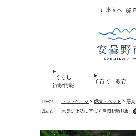
ペ
本文へ
F
ー
ジ
の
先
頭
で
す
。
くらし
子育て・教育
行政情報
トップページ
>
環境・ペット
>
悪臭
現在地
悪臭防止法に基づく臭気指数規制
足あと