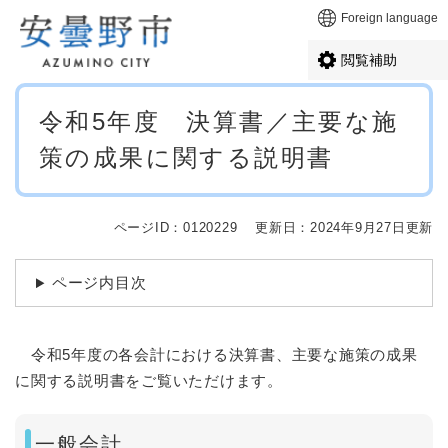
ペ
メニューを飛ばして本文へ
Foreign language
ー
ジ
閲覧補助
の
先
本
頭
令和5年度 決算書／主要な施
文
で
策の成果に関する説明書
す
。
ページID：0120229
更新日：2024年9月27日更新
ページ内目次
令和5年度の各会計における決算書、主要な施策の成果
に関する説明書をご覧いただけます。
一般会計