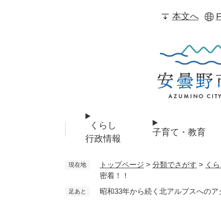
ペ
本文へ
F
ー
ジ
の
先
頭
で
す
。
くらし
子育て・教育
行政情報
トップページ
>
分類でさがす
>
くら
現在地
密着！！
昭和33年から続く北アルプスへの
足あと