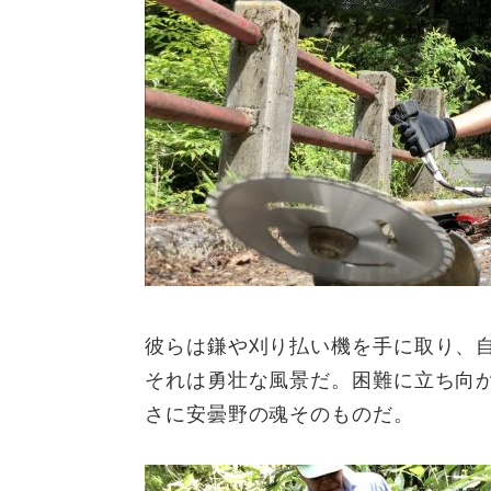
彼らは鎌や刈り払い機を手に取り、
それは勇壮な風景だ。困難に立ち向
さに安曇野の魂そのものだ。