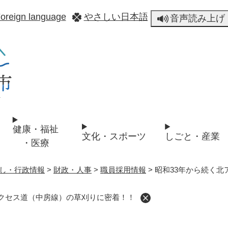
メニューを飛ばして本文へ
oreign language
やさしい日本語
音声読み上げ
健康・福祉
文化・スポーツ
しごと・産業
・医療
し・行政情報
>
財政・人事
>
職員採用情報
>
昭和33年から続く
アクセス道（中房線）の草刈りに密着！！