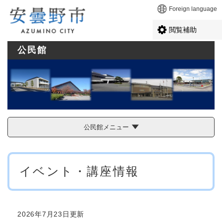
ペ
メニューを飛ばして本文へ
Foreign language
ー
ジ
閲覧補助
の
先
公民館
頭
で
す
。
公民館メニュー
本
イベント・講座情報
文
2026年7月23日更新