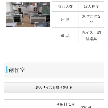
収容人数
18人程度
調理実習な
用 途
ど
丸イス、調
備 品
理器具
創作室
表のサイズを切り替える
使用料(1時
330円