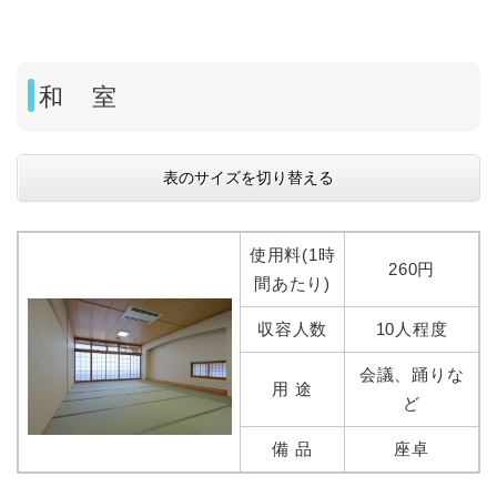
和 室
表のサイズを切り替える
使用料(1時
260円
間あたり)
収容人数
10人程度
会議、踊りな
用 途
ど
備 品
座卓