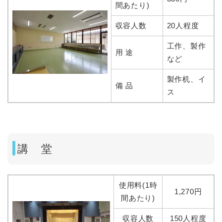
間あたり)
収容人数
20人程度
工作、製作
用 途
など
製作机、イ
備 品
ス
講 堂
使用料(1時
1,270円
間あたり)
収容人数
150人程度