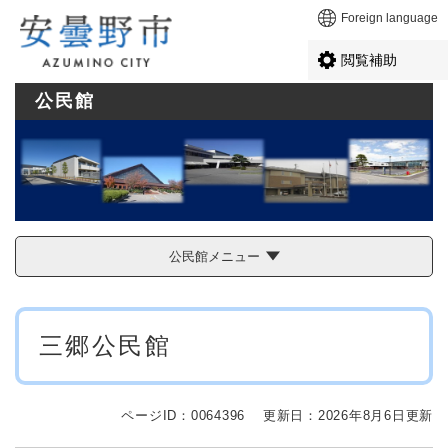
ペ
メニューを飛ばして本文へ
Foreign language
ー
ジ
閲覧補助
の
先
公民館
頭
で
す
。
公民館メニュー
本
三郷公民館
文
ページID：0064396
更新日：2026年8月6日更新