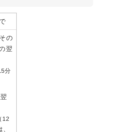
で
（その
の翌
15分
。
ら翌
12
は、