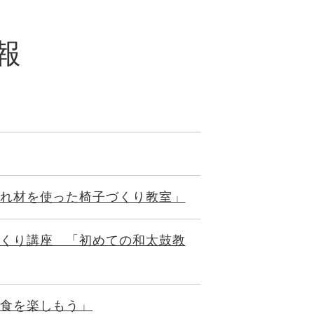
報
れ材を使った椅子づくり教室」
くり講座 「初めての和太鼓教
食を楽しもう」