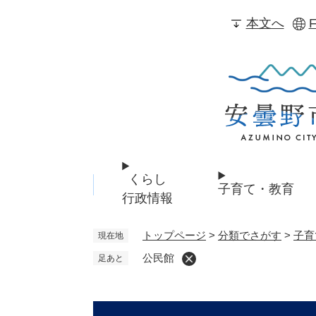
ペ
本文へ
F
ー
ジ
の
先
頭
で
す
。
くらし
子育て・教育
行政情報
トップページ
>
分類でさがす
>
子育
現在地
公民館
足あと