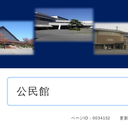
本
公民館
文
ページID：0034152
更新