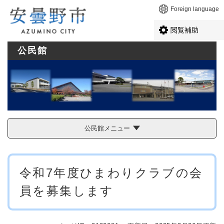
ペ
メニューを飛ばして本文へ
Foreign language
ー
ジ
閲覧補助
の
先
公民館
頭
で
す
。
公民館メニュー
本
令和7年度ひまわりクラブの会
文
員を募集します