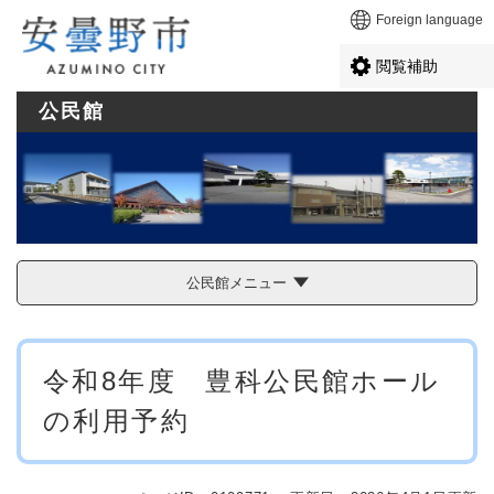
ペ
メニューを飛ばして本文へ
Foreign language
ー
ジ
閲覧補助
の
先
公民館
頭
で
す
。
公民館メニュー
本
令和8年度 豊科公民館ホール
文
の利用予約