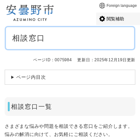
ペ
メニューを飛ばして本文へ
Foreign language
ー
ジ
閲覧補助
の
先
本
頭
相談窓口
文
で
す
。
ページID：0075984
更新日：2025年12月19日更新
ページ内目次
相談窓口一覧
さまざまな悩みや問題を相談できる窓口をご紹介します。
悩みの解消に向けて、お気軽にご相談ください。