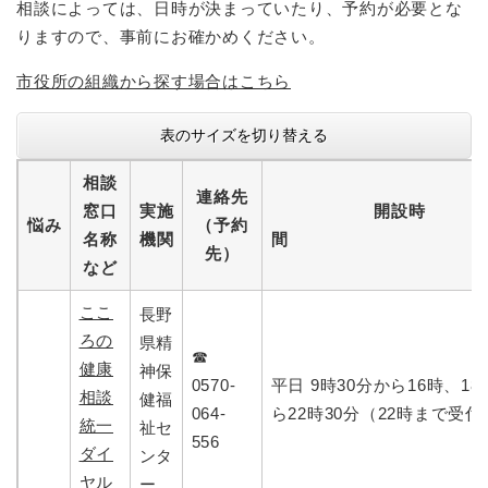
相談によっては、日時が決まっていたり、予約が必要とな
りますので、事前にお確かめください。
市役所の組織から探す場合はこちら
表のサイズを切り替える
相談
連絡先
窓口
実施
開設時
悩み
（予約
名称
機関
先）
など
ここ
長野
ろの
県精
☎
健康
神保
0570-
平日 9時30分から16時、18
相談
健福
064-
ら22時30分（22時まで受付
統一
祉セ
556
ダイ
ンタ
ヤル
ー