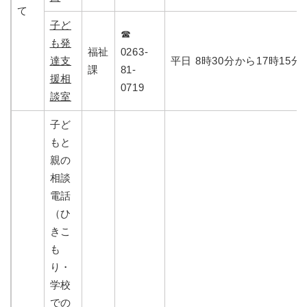
て
子ど
☎
も発
福祉
0263-
達支
平日 8時30分から17時15分
課
81-
援相
0719
談室
子ど
もと
親の
相談
電話
（ひ
きこ
も
り・
学校
での