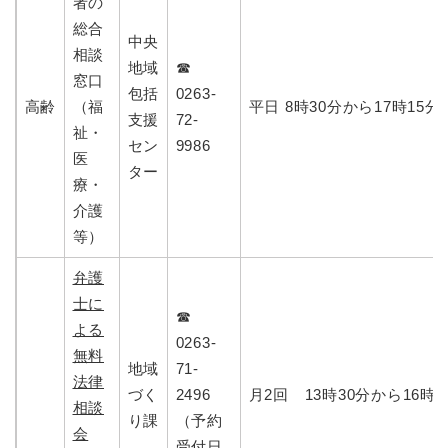
者の
総合
中央
相談
地域
☎
窓口
包括
0263-
高齢
（福
平日 8時30分から17時15分
支援
72-
祉・
セン
9986
医
ター
療・
介護
等）
弁護
士に
☎
よる
0263-
無料
地域
71-
法律
づく
2496
月2回 13時30分から16時3
相談
り課
（予約
会
受付日