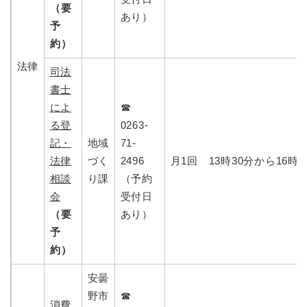
（要
あり）
予
約）
法律
司法
書士
によ
☎
る登
0263-
記・
地域
71-
法律
づく
2496
月1回 13時30分から16時4
相談
り課
（予約
会
受付日
（要
あり）
予
約）
安曇
野市
☎
消費