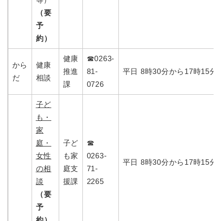
（要
予
約）
健康
☎0263-
から
健康
推進
81-
平日 8時30分から17時15分
だ
相談
課
0726
子ど
も・
家
庭・
子ど
☎
女性
も家
0263-
平日 8時30分から17時15分
の相
庭支
71-
談
援課
2265
（要
予
約）