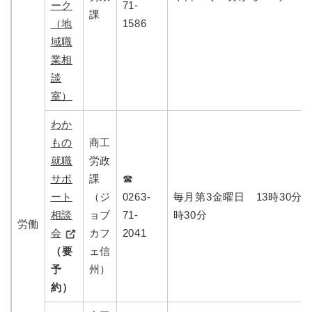
ーク
71-
課
（地
1586
域職
業相
談
室）
わか
もの
商工
就職
労政
サポ
課
☎
ート
（ジ
0263-
毎月第3金曜日 13時30分か
相談
ョブ
71-
時30分
労働
会
カフ
2041
（要
ェ信
予
州）
約）