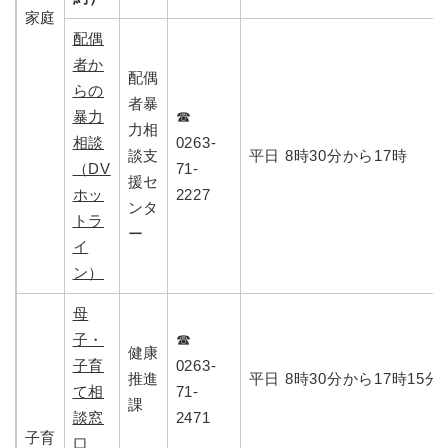
家庭
配偶
者か
配偶
らの
者暴
暴力
☎
力相
相談
0263-
談支
平日 8時30分から17時
（DV
71-
援セ
ホッ
2227
ンタ
トラ
ー
イ
ン）
母
子・
☎
健康
子育
0263-
推進
平日 8時30分から17時15分
て相
71-
課
談窓
2471
子育
口