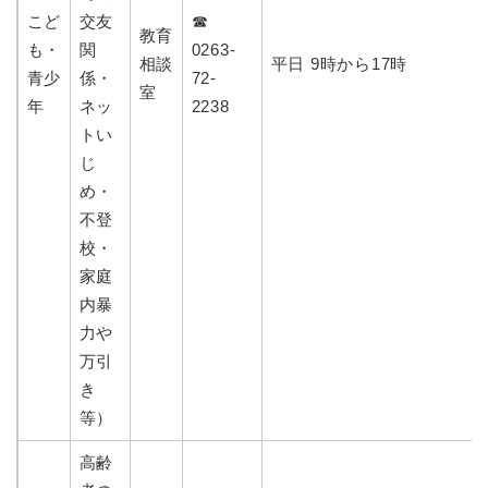
こど
交友
☎
教育
も・
関
0263-
相談
平日 9時から17時
青少
係・
72-
室
年
ネッ
2238
トい
じ
め・
不登
校・
家庭
内暴
力や
万引
き
等）
高齢