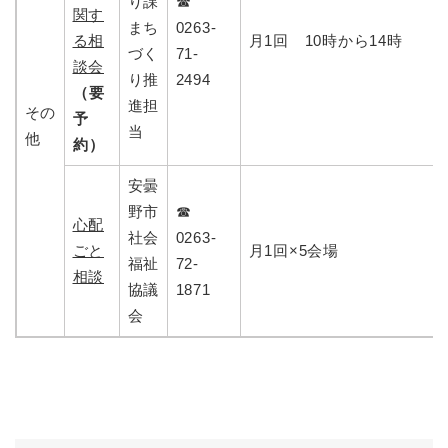
り課
☎
関す
まち
0263-
る相
月1回 10時から14時
づく
71-
談会
り推
2494
（要
進担
その
予
当
他
約）
安曇
野市
☎
心配
社会
0263-
ごと
月1回×5会場
福祉
72-
相談
協議
1871
会