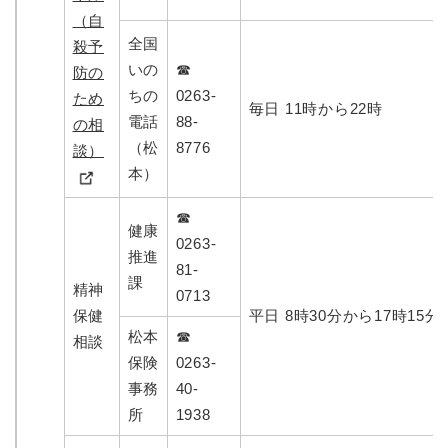
（自
全国
殺予
いの
☎
防の
ちの
0263-
ため
毎日 11時から22時
電話
88-
の相
（松
8776
談）
本）
☎
健康
0263-
推進
81-
課
精神
0713
保健
平日 8時30分から17時15分
松本
☎
相談
保険
0263-
事務
40-
所
1938