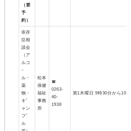
（要
予
約）
依存
症相
談会
（ア
ルコ
ｰ
ル・
松本
☎
薬
保健
0263-
物・
福祉
第1木曜日 9時30分から10時
40-
キﾞ
事務
1938
ャン
所
フﾞ
ル
等）