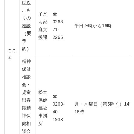
ひき
こも
子ど
☎
りの
も家
0263-
相談
平日 9時から16時
庭支
71-
（要
援課
2265
予
約）
ここ
ろ
精神
保健
相談
会・
児童
松本
☎
思春
保健
0263-
月・木曜日（第5除く）14
期精
福祉
40-
16時
神保
事務
1938
健相
所
談会