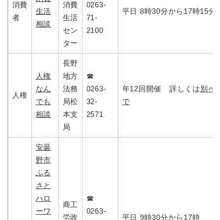
消費
消費
0263-
生活
平日 8時30分から17時15分
者
生活
71-
相談
セン
2100
ター
長野
人権
地方
☎
なん
法務
0263-
年12回開催 詳しくは
別ペ
人権
でも
局松
32-
で
相談
本支
2571
局
安曇
野市
ふる
さと
ハロ
☎
商工
ーワ
0263-
労政
平日 9時30分から17時