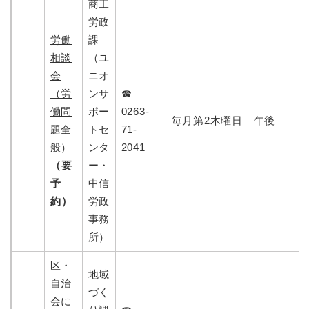
商工
労政
労働
課
相談
（ユ
会
ニオ
（労
ンサ
☎
働問
ポー
0263-
毎月第2木曜日 午後
題全
トセ
71-
般）
ンタ
2041
（要
ー・
予
中信
約）
労政
事務
所）
区・
地域
自治
づく
会に