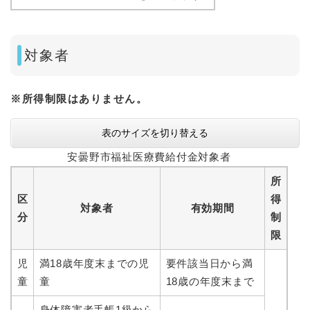
対象者
※所得制限はありません。
表のサイズを切り替える
安曇野市福祉医療費給付金対象者
所
区
得
対象者
有効期間
分
制
限
児
満18歳年度末までの児
要件該当日から満
童
童
18歳の年度末まで
身体障害者手帳1級から