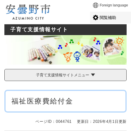
ペ
メニューを飛ばして本文へ
Foreign language
ー
ジ
閲覧補助
の
先
子育て支援情報サイト
頭
で
す
。
子育て支援情報サイトメニュー
本
福祉医療費給付金
文
ページID：0044761
更新日：2026年4月1日更新