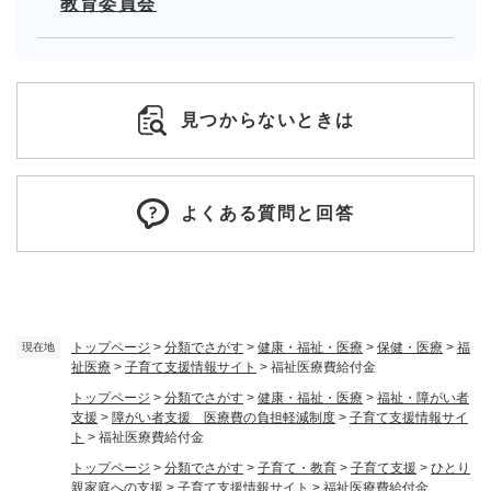
教育委員会
見つからないときは
よくある質問と回答
トップページ
>
分類でさがす
>
健康・福祉・医療
>
保健・医療
>
福
現在地
祉医療
>
子育て支援情報サイト
>
福祉医療費給付金
トップページ
>
分類でさがす
>
健康・福祉・医療
>
福祉・障がい者
支援
>
障がい者支援 医療費の負担軽減制度
>
子育て支援情報サイ
ト
>
福祉医療費給付金
トップページ
>
分類でさがす
>
子育て・教育
>
子育て支援
>
ひとり
親家庭への支援
>
子育て支援情報サイト
>
福祉医療費給付金