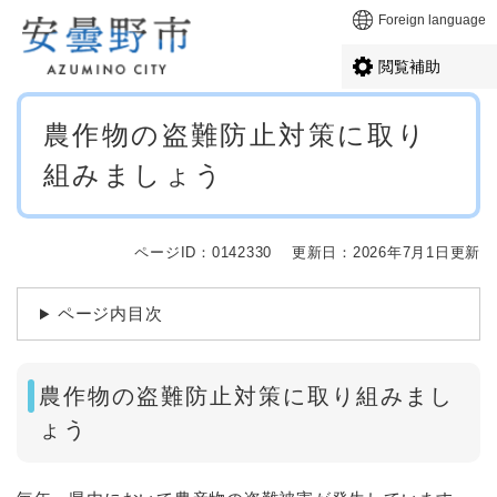
ペ
メニューを飛ばして本文へ
Foreign language
ー
ジ
閲覧補助
の
先
本
頭
農作物の盗難防止対策に取り
文
で
組みましょう
す
。
ページID：0142330
更新日：2026年7月1日更新
ページ内目次
農作物の盗難防止対策に取り組みまし
ょう