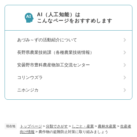
AI（人工知能）は
こんなページをおすすめします
あづみ～ずの活動紹介について
長野県農業技術課（各種農業技術情報）
安曇野市豊科農産物加工交流センター
コリンウズラ
ニホンジカ
トップページ
>
分類でさがす
>
しごと・産業
>
農林水産業
>
生産者
現在地
向け情報
>
農作物の盗難防止対策に取り組みましょう