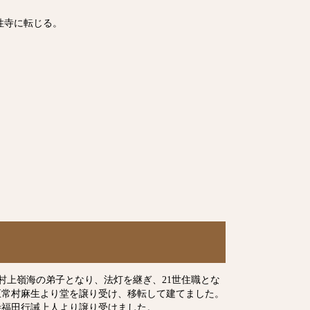
性寺に転じる。
村上嶺海の弟子となり、法灯を継ぎ、21世住職とな
、五常村麻生より堂を譲り受け、移転して建てました。
寺福田行誡上人より譲り受けました。