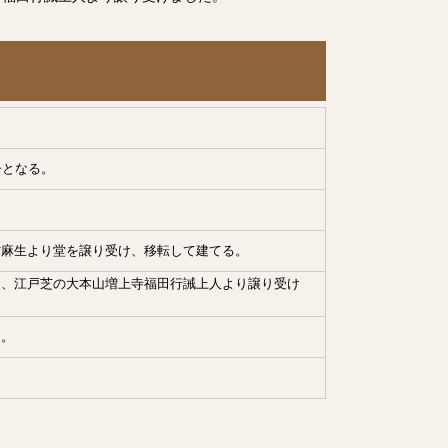
子となる。
村麻生より堂を譲り受け、移転して建てる。
を、江戸芝の大本山増上寺福田行誡上人より譲り受け
る。