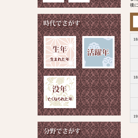
後に
1
1
1