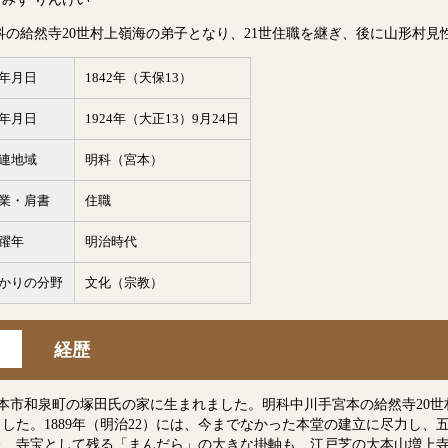
科の給然寺20世村上嶺海の弟子となり、21世住職を継ぎ、後に山形村見
年月日
1842年（天保13）
年月日
1924年（大正13）9月24日
連地域
明科（宮本）
業・肩書
住職
躍年
明治時代
かりの分野
文化（宗教）
経歴
本市和泉町の塚田氏の家に生まれました。明科中川手宮本の給然寺20世
ました。1889年（明治22）には、今までなかった本堂の建立に尽力し
た、寺宝として残る「まんだら」の大きな掛軸も、江戸芝の大本山増上