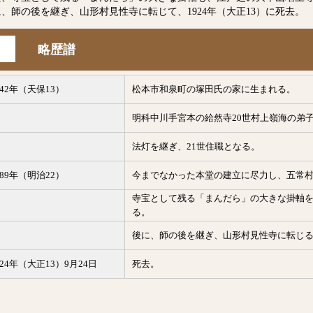
、師の後を継ぎ、山形村見性寺に転じて、1924年（大正13）に死去。
略歴譜
842年（天保13）
松本市和泉町の塚田氏の家に生まれる。
明科中川手宮本の給然寺20世村上嶺海の弟
法灯を継ぎ、21世住職となる。
889年（明治22）
今までなかった本堂の建立に尽力し、五常
寺宝として残る「まんだら」の大きな掛軸
る。
後に、師の後を継ぎ、山形村見性寺に転じ
924年（大正13）9月24日
死去。