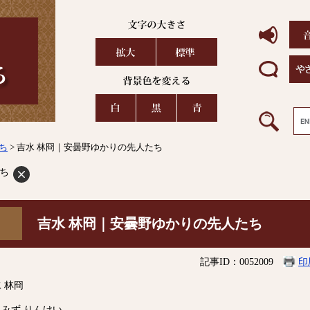
ち
> 吉水 林冏｜安曇野ゆかりの先人たち
ち
吉水 林冏｜安曇野ゆかりの先人たち
記事ID：0052009
印
 林冏
みず りんけい