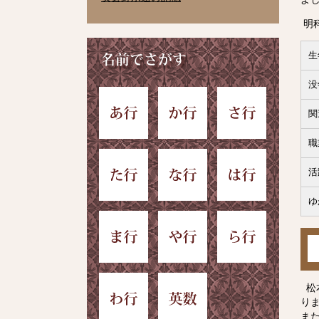
明
生
没
関
職
活
ゆ
松
り
ま