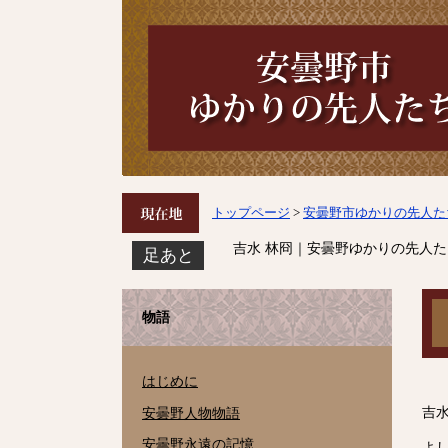
トップページ
>
安曇野市ゆかりの先人た
吉水 林冏｜安曇野ゆかりの先人た
足あと
物語
はじめに
吉水
安曇野人物物語
安曇野永遠の記憶
よし