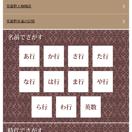
安曇野人物物語
安曇野永遠の記憶