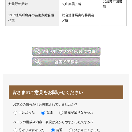
安曇野市図書
安曇野の美術
丸山楽雲／編
館
1993穂高町出身の芸術家総合遺
総合遺作展実行委員会
作展
／編
皆さまのご意見をお聞かせください
お求めの情報が十分掲載されていましたか？
十分だった
普通
情報が足りなかった
ページの構成や内容、表現は分かりやすかったですか？
分かりやすかった
普通
分かりにくかった