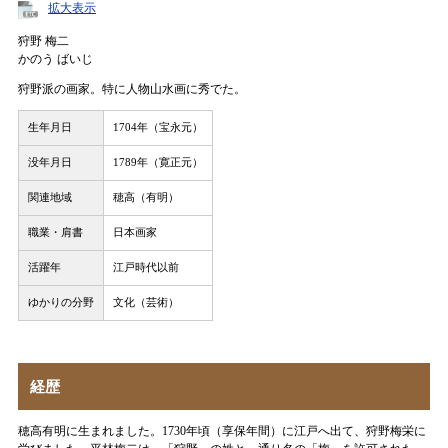
拡大表示
狩野 梅二
かのう ばいじ
狩野派の画家。特に人物山水画に秀でた。
生年月日
1704年（宝永元）
没年月日
1789年（寛正元）
関連地域
穂高（有明）
職業・肩書
日本画家
活躍年
江戸時代以前
ゆかりの分野
文化（芸術）
経歴
穂高有明に生まれました。1730年頃（享保年間）に江戸へ出て、狩野梅栄に