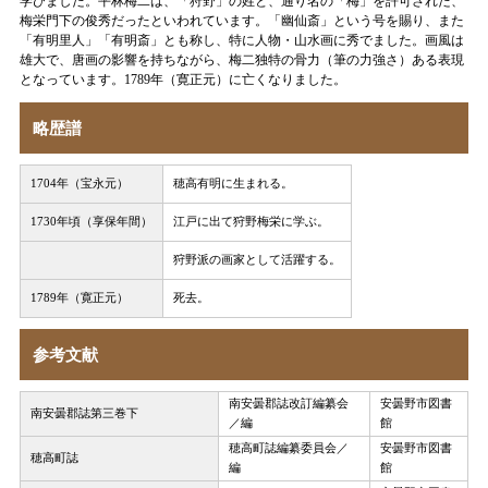
学びました。平林梅二は、「狩野」の姓と、通り名の「梅」を許可された、
梅栄門下の俊秀だったといわれています。「幽仙斎」という号を賜り、また
「有明里人」「有明斎」とも称し、特に人物・山水画に秀でました。画風は
雄大で、唐画の影響を持ちながら、梅二独特の骨力（筆の力強さ）ある表現
となっています。1789年（寛正元）に亡くなりました。
略歴譜
1704年（宝永元）
穂高有明に生まれる。
1730年頃（享保年間）
江戸に出て狩野梅栄に学ぶ。
狩野派の画家として活躍する。
1789年（寛正元）
死去。
参考文献
南安曇郡誌改訂編纂会
安曇野市図書
南安曇郡誌第三巻下
／編
館
穂高町誌編纂委員会／
安曇野市図書
穂高町誌
編
館